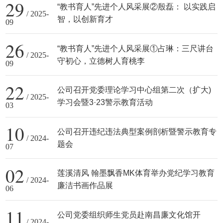
29
“教书育人”先进个人风采展②殷磊： 以实践启
/ 2025-
智，以创新育才
09
26
“教书育人”先进个人风采展①占琳：三尺讲台
/ 2025-
守初心，立德树人育桃李
09
22
公司召开党委理论学习中心组第二次（扩大)
/ 2025-
学习会暨3·23警示教育活动
03
10
公司召开违纪违法典型案例剖析暨警示教育专
/ 2024-
题会
07
02
莲溪清风 翰墨飘香MK体育举办党纪学习教育
/ 2024-
廉洁书画作品展
06
11
公司党委组织师生党员赴南昌廉文化馆开
/ 2024-