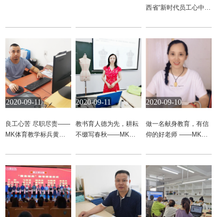
西省“新时代员工心中的
好老师”第二榜宣传推介
人选
2020-09-11
2020-09-11
2020-09-10
良工心苦 尽职尽责——
教书育人德为先，耕耘
做一名献身教育，有信
MK体育教学标兵黄伟
不缀写春秋——MK体
仰的好老师 ——MK体
教授事迹
育师德标兵冯霖老师事
育科研标兵林燕萍副教
迹
授事迹