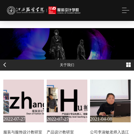
MK(体育科技有限公司)体育·官方网站
关于我们
2022-07-27
2022-07-27
2021-04-08
服装与服饰设计教研室
产品设计教研室
公司李淑敏老师入选江