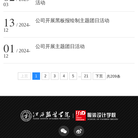
活动
03
13
公司开展黑板报绘制主题团日活动
/ 2024-
12
01
公司开展主题团日活动
/ 2024-
12
...
上页
1
2
3
4
5
21
下页
共209条