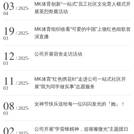
03
MK体育创新“一站式”员工社区文化育人模式开
/ 2025-
展英烈祭奠活动
04
19
MK体育组织收看“可爱的中国”上饶红色组歌首
/ 2025-
演直播
03
12
公司开展宿舍走访活动
/ 2025-
03
11
MK体育“红色绣花针”走进公司一站式社区开
/ 2025-
展“我为同学做实事”志愿服务
03
08
女神节快乐送给每一位闪闪发光的『她』！
/ 2025-
03
02
公司开展“学雷锋精神，追璀璨微光”主题团日
/ 2025-