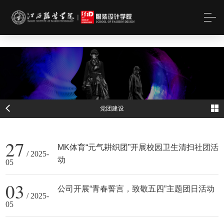
MK(体育科技有限公司)体育·官方网站
党团建设
27
MK体育“元气耕织团”开展校园卫生清扫社团活
/ 2025-
动
05
03
公司开展“青春誓言，致敬五四”主题团日活动
/ 2025-
05