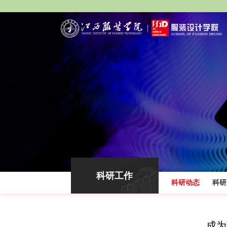
科研工作
科研动态
科研
成为