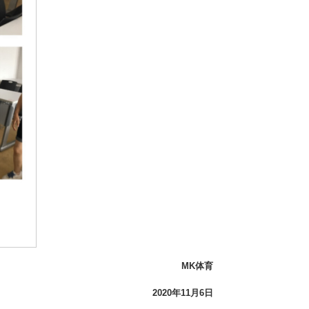
MK体育
2020年11月6日