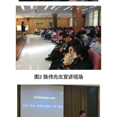
图2
陈伟先生宣讲现场