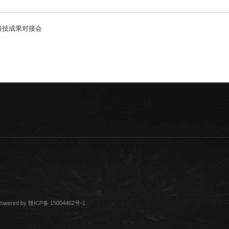
科技成果对接会
wered by
赣ICP备 15004462号-1