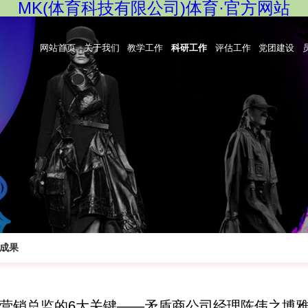
MK(体育科技有限公司)体育·官方网站
网站首页
关于我们
教学工作
科研工作
评估工作
党团建设
成果
营销总监的6大关键——矛盾商公司经理陈伟之博