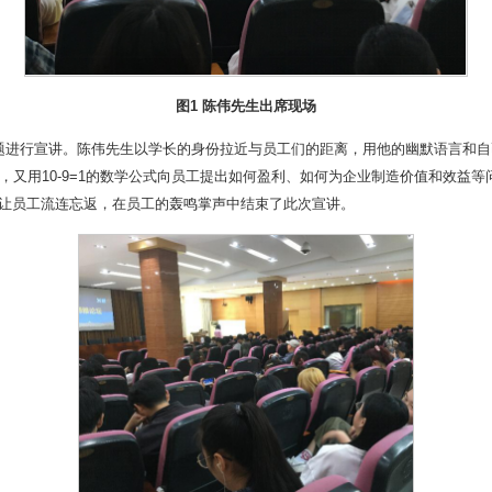
图1
陈伟先生出席现场
主题进行宣讲。陈伟先生以学长的身份拉近与员工们的距离，用他的幽默语言和
读，又用10-9=1的数学公式向员工提出如何盈利、如何为企业制造价值和效益
趣让员工流连忘返，在员工的轰鸣掌声中结束了此次宣讲。