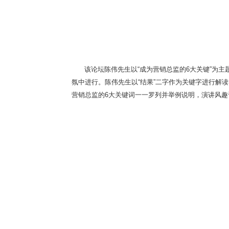
该论坛陈伟先生以“成为营销总监的6大关键”为
氛中进行。陈伟先生以“结果”二字作为关键字进行解
营销总监的6大关键词一一罗列并举例说明，演讲风