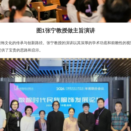
图1张宁教授做主旨演讲
服饰文化的传承与创新路径。张宁教授的演讲以其深厚的学术功底和前瞻性的视
提供了宝贵的思路和启示。