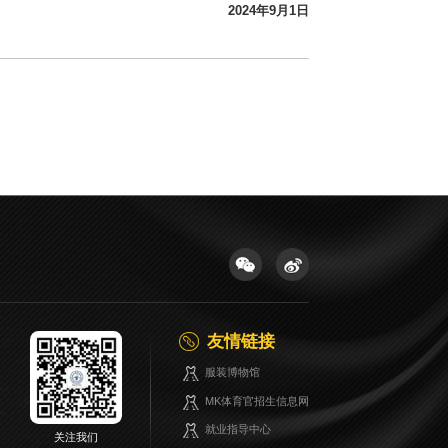
2024年
9
月
1
日
友情链接
服装博物馆
MK体育官招生信息网
就业指导中心
关注我们