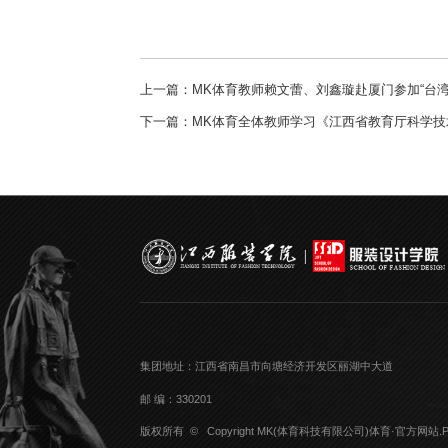
上一篇：
MK体育教师赖文蕾、刘鑫璇赴厦门参加“台湾
下一篇：
MK体育全体教师学习《江西省教育厅科学技
集团地址：江西省南昌市向塘经济开发区丽湖中大道
邮 编：330201
版权所有 © Copyright MK(体育科技有限公司)体育·官方网站.Po