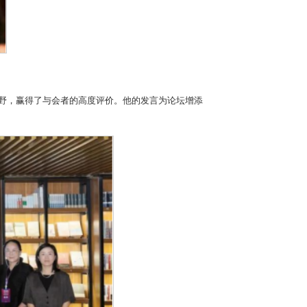
野，赢得了与会者的高度评价。他的发言为论坛增添