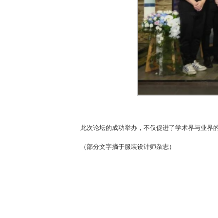
此次论坛的成功举办，不仅促进了学术界与业界
（部分文字摘于服装设计师杂志）