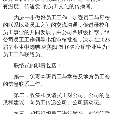
有温度、传递爱”的员工文化的传播者。
为进一步做好员工工作，加强员工与母校
的联系以及员工之间的交流沟通，促进母校和
员工事业的共同发展，由公司
各班级
推荐，经
公司员工工作领导小组
审核批准，决定在
202
5
届毕业生中选聘
林美阳
等
16
名应届毕业生为
员工工作联络员。
联络员
的
职责包括：
第一，负责本班员工与学
校
及地方员工会
的信息联系工作。
第二，收集和反馈员工对公司
、
公司
的意
见和建议，向员工传递公司
、
公司
新动态。
第三，积极组织员工进行
学习、交流等联